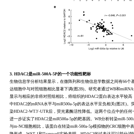
3. HDAC2是miR-500A-5P的一个功能性靶标
生物信息学分析结果显示，在微阵列和生物信息学数据之间有66个基因重叠(
达细胞中与对照细胞相比显著下调(图2B)。研究者通过WB和miRNA分
显示与相应的非癌对照组相比，癌组织的HDAC2蛋白表达水平较高，而mi
中HDAC2的mRNA水平与miR500a-5p的表达水平呈负相关(图2E)。
染HDAC2-WT3ʹ-UTR后，荧光素酶活性降低。这两个位点中的任何一
进一步证实了HDAC2是miR500a-5p的靶基因。WB分析转染miR
与m-NC细胞相比，该蛋白在转染miR-500a-5p模拟物的CRC细胞
隆形成、WST-1和Transwell实验表明，HDAC2的过表达可以部分消除m