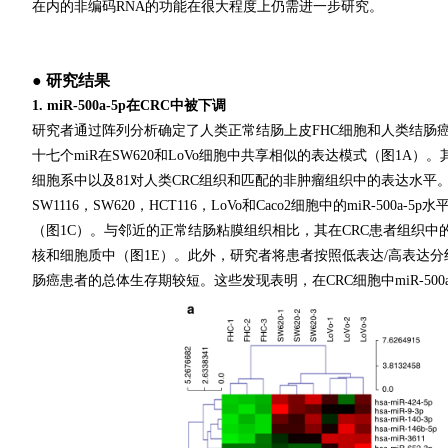
在内的非编码RNA的功能在很大程度上仍需进一步研究。
● 研究结果
1. miR-500a-5p在CRC中被下调
研究者通过阵列分析确定了人类正常结肠上皮FHC细胞和人类结肠癌细胞
十七个miR在SW620和LoVo细胞中共享相似的表达模式（图1A）。其中，
细胞系中以及81对人类CRC组织和匹配的非肿瘤组织中的表达水平。结果
SW1116，SW620，HCT116，LoVo和Caco2细胞中的miR-500a-
（图1C）。与邻近的正常结肠粘膜组织相比，其在CRC患者组织中的
核和细胞质中（图1E）。此外，研究者将患者按照低表达/高表达分组 ，Kap
肠癌患者的总体生存期较短。这些发现表明，在CRC细胞中miR-500a