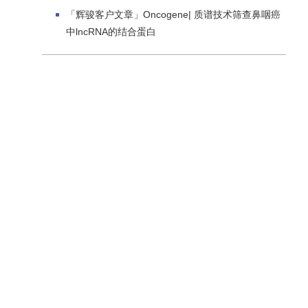
「辉骏客户文章」Oncogene| 质谱技术筛查鼻咽癌
中lncRNA的结合蛋白