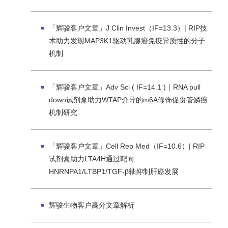
「辉骏客户文章」J Clin Invest（IF=13.3）| RIP技
术助力发现MAP3K1驱动乳腺癌免疫异质性的分子
机制
「辉骏客户文章」Adv Sci ( IF=14.1 )｜RNA pull
down试剂盒助力WTAP介导的m6A修饰促食管鳞癌
机制研究
「辉骏客户文章」Cell Rep Med（IF=10.6）| RIP
试剂盒助力LTA4H通过靶向
HNRNPA1/LTBP1/TGF-β轴抑制肝癌发展
辉骏生物客户高分文章解析