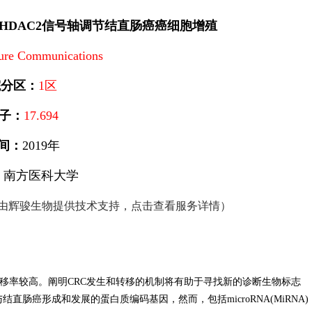
A-5p/HDAC2信号轴调节结直肠癌癌细胞增殖
ure Communications
院分区：
1区
子：
17.694
间：
2019年
：
南方医科大学
由辉骏生物提供技术支持，点击查看服务详情）
转移率较高。阐明CRC发生和转移的机制将有助于寻找新的诊断生物标志
肠癌形成和发展的蛋白质编码基因，然而，包括microRNA(MiRNA)