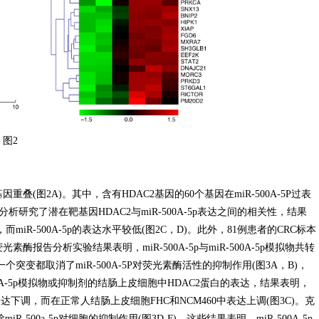
图2
图2A)。其中，含有HDAC2基因的60个基因在miR-500A-5P过表
析研究了潜在靶基因HDAC2与miR-500A-5p表达之间的相关性，结果
R-500A-5p的表达水平较低(图2C，D)。此外，81例患者的CRC标本
荧光素酶报告分析实验结果表明，miR-500A-5p与miR-500A-5p模拟物共转
个突变都取消了miR-500A-5P对荧光素酶活性的抑制作用(图3A，B)，
-500A-5p模拟物或抑制剂的结肠上皮细胞中HDAC2蛋白的表达，结果表明，
中表达下调，而在正常人结肠上皮细胞FHC和NCM460中表达上调(图3C)。克
iR-500a-5p对细胞的抑制作用(图3D-F)。这些结果表明，miR-500A-5p