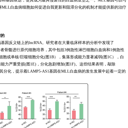
修饰和基因表达，使其成为最具侵袭性的白血病亚型之一。MLL基因可以与
解MLL白血病细胞如何促进自我更新和阻滞分化的机制才能提供新的治疗
需的
)编码基因反义链上的lncRNA。研究者在大量临床样本的分析中发现了
白血病患者骨髓进行原代细胞培养，其中包括3例急性淋巴细胞白血病和1例急性
细胞或单核/巨噬细胞分化(图1B），集落形成能力显著减弱(图1C），白
能力严重受损(图1E)，分化急剧增加(图1F)。这些结果表明，敲除
其分化，提示着LAMP5-AS1基因在MLL白血病的发生发展中起着一定的