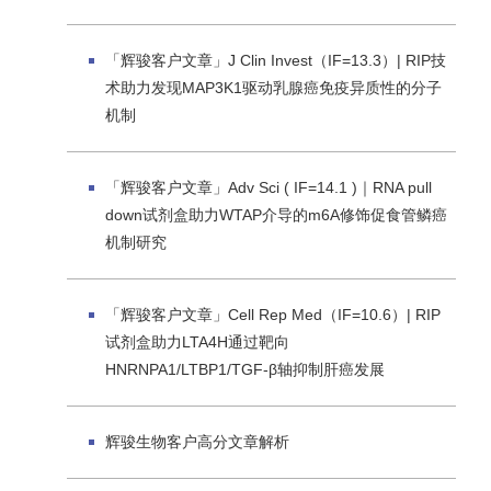
「辉骏客户文章」J Clin Invest（IF=13.3）| RIP技
术助力发现MAP3K1驱动乳腺癌免疫异质性的分子
机制
「辉骏客户文章」Adv Sci ( IF=14.1 )｜RNA pull
down试剂盒助力WTAP介导的m6A修饰促食管鳞癌
机制研究
「辉骏客户文章」Cell Rep Med（IF=10.6）| RIP
试剂盒助力LTA4H通过靶向
HNRNPA1/LTBP1/TGF-β轴抑制肝癌发展
辉骏生物客户高分文章解析