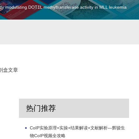
ly modulating DOT1L methyltransferase activity in MLL leukemia
剂盒文章
热门推荐
CoIP实验原理+实操+结果解读+文献解析—辉骏生
物CoIP视频全攻略