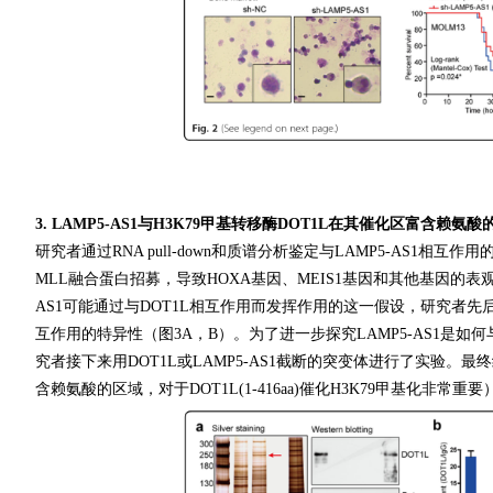
3. LAMP5-AS1与H3K79甲基转移酶DOT1L在其催化区富含赖氨
研究者通过RNA pull-down和质谱分析鉴定与LAMP5-AS1相
MLL融合蛋白招募，导致HOXA基因、MEIS1基因和其他基因的表
AS1可能通过与DOT1L相互作用而发挥作用的这一假设，研究者先后通过
互作用的特异性（图3A，B）。为了进一步探究LAMP5-AS1是
究者接下来用DOT1L或LAMP5-AS1截断的突变体进行了实验。最终结果
含赖氨酸的区域，对于DOT1L(1-416aa)催化H3K79甲基化非常重要