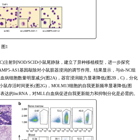
图1
h-NC)注射到NOD/SCID小鼠尾静脉，建立了异种移植模型，进一步探究
AMP5-AS1基因敲除对小鼠脏器浸润的调节作用。结果显示，与sh-NC组
L白血病细胞数量明显减少(图2A)，器官浸润能力显著降低(图2B，C)，分化
)，小鼠存活时间更长(图2G)，MOLM13细胞的自我更新频率显著降低(图
性高表达的lncRNA，对MLL白血病促进自我更新能力和抑制分化是必需的。