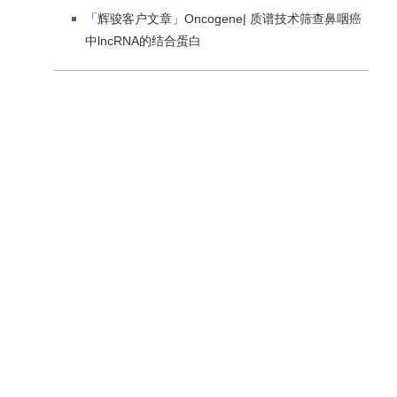
「辉骏客户文章」Oncogene| 质谱技术筛查鼻咽癌
中lncRNA的结合蛋白