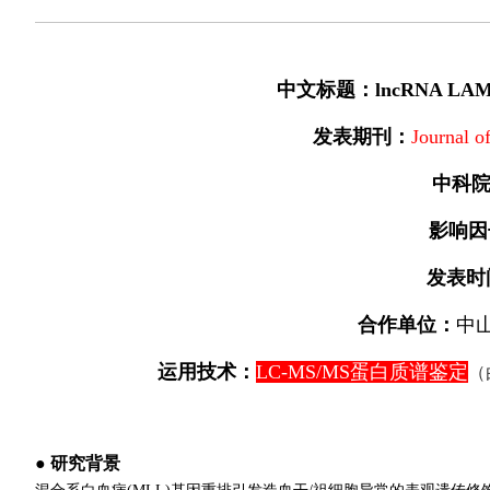
中文标题：lncRNA L
发表期刊：
Journal 
中科
影响因
发表时
合作单位：
中
运用技术：
LC-MS/MS蛋白质谱鉴定
（
● 研究背景