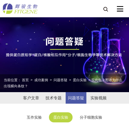
当前位置：
首页
>
成功案例
>
问题答疑
>
蛋白实验
> 双向电泳图谱为什么
出现横向条纹？
客户文章
技术专题
问题答疑
实验视频
互作实验
蛋白实验
分子细胞实验