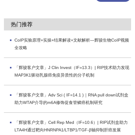
热门推荐
CoIP实验原理+实操+结果解读+文献解析—辉骏生物CoIP视频
全攻略
「辉骏客户文章」J Clin Invest（IF=13.3）| RIP技术助力发现
MAP3K1驱动乳腺癌免疫异质性的分子机制
「辉骏客户文章」Adv Sci ( IF=14.1 )｜RNA pull down试剂盒
助力WTAP介导的m6A修饰促食管鳞癌机制研究
「辉骏客户文章」Cell Rep Med（IF=10.6）| RIP试剂盒助力
LTA4H通过靶向HNRNPA1/LTBP1/TGF-β轴抑制肝癌发展