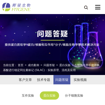
当前位置：
首页
>
成功案例
>
问题答疑
>
蛋白实验
> 在细胞培养中使用氨
基酸进行稳定同位素标记 (SILAC)：实验原理、流程及应用
客户文章
技术专题
问题答疑
实验视频
互作实验
蛋白实验
分子细胞实验