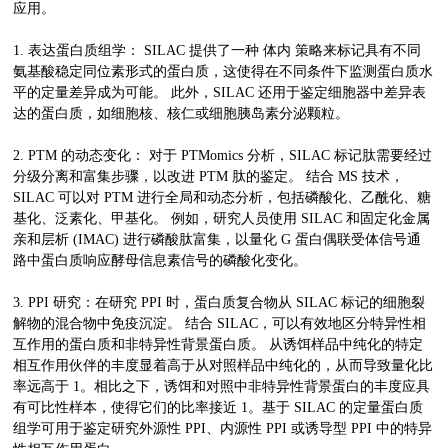
应用。
1. 表达蛋白质组学： SILAC 提供了一种 体内 策略来标记具有不同
氨基酸稳定同位素形式的蛋白质，这使得在不同条件下监测蛋白质水
平的定量差异成为可能。 此外，SILAC 还用于鉴定细胞器中差异表
达的蛋白质，如细胞核、核仁或细胞胰岛素分泌颗粒。
2. PTM 的动态变化： 对于 PTMomics 分析，SILAC 标记肽需要经过
分级分离和富集步骤，以改进 PTM 肽的鉴定。 结合 MS 技术，
SILAC 可以对 PTM 进行全局和动态分析，包括磷酸化、乙酰化、糖
基化、泛素化、甲基化。 例如，研究人员使用 SILAC 和固定化金属
亲和层析 (IMAC) 进行磷酸肽富集，以量化 G 蛋白偶联受体信号通
路中蛋白质响应酵母信息素信号的磷酸化变化。
3. PPI 研究：在研究 PPI 时，蛋白质复合物从 SILAC 标记的细胞裂
解物的混合物中免疫沉淀。 结合 SILAC，可以有效地区分特异性相
互作用的蛋白质和非特异性背景蛋白质。 从诱饵样品中纯化的特定
相互作用伙伴的丰度显着高于从对照样品中纯化的，从而导致量化比
率远高于 1。相比之下，诱饵和对照中非特异性背景蛋白的丰度应具
有可比性样本，使得它们的比率接近 1。基于 SILAC 的定量蛋白质
组学可用于鉴定研究外源性 PPI、内源性 PPI 或诱导型 PPI 中的特异