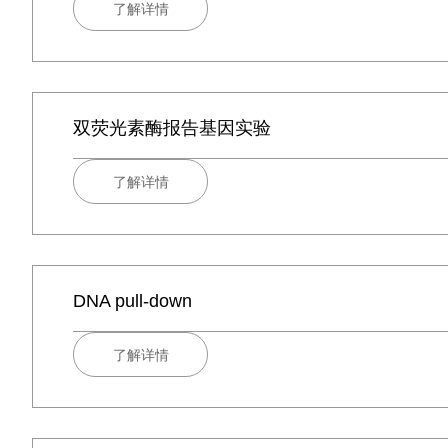
了解详情
双荧光素酶报告基因实验
了解详情
DNA pull-down
了解详情