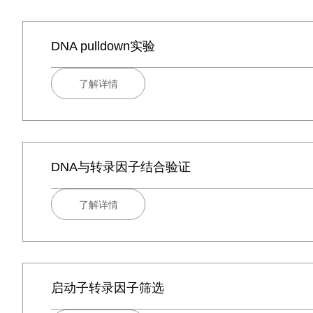
DNA pulldown实验
了解详情
DNA与转录因子结合验证
了解详情
启动子转录因子筛选