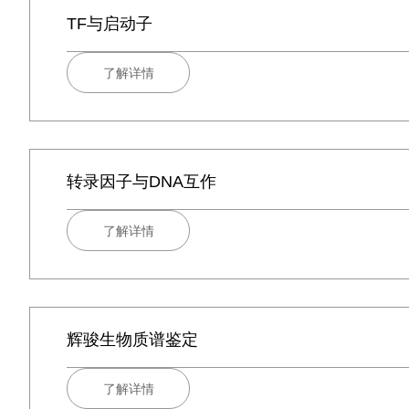
TF与启动子
了解详情
转录因子与DNA互作
了解详情
辉骏生物质谱鉴定
了解详情