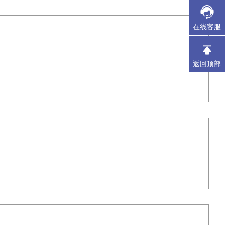
在线客服
返回顶部