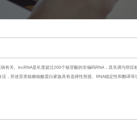
有关。lncRNA是长度超过200个核苷酸的非编码RNA，其失调与癌症
活，所述异质核糖核酸蛋白家族具有选择性剪接、RNA稳定性和翻译等功能。