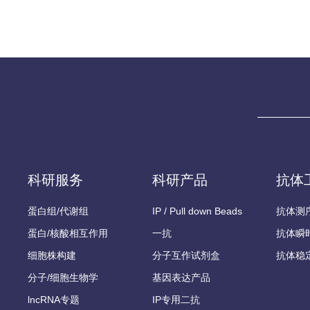
科研服务
科研产品
抗体
蛋白组/代谢组
IP / Pull down Beads
抗体测
蛋白/核酸相互作用
一抗
抗体瞬
细胞株构建
分子互作试剂盒
抗体稳
分子/细胞生物学
基因表达产品
lncRNA专题
IP专用二抗