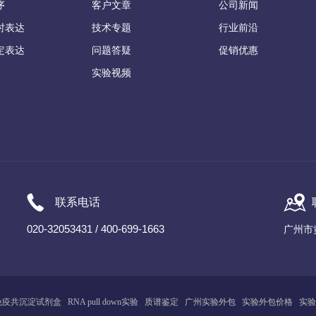
序
客户文章
公司新闻
时表达
技术专题
行业前沿
定表达
问题答疑
促销优惠
实验视频
联系电话
020-32053431 / 400-699-1663
广州市
免疫共沉淀试剂盒
RNA pull down实验
质谱鉴定
广州
实
验
外包
实验外包价格
实验