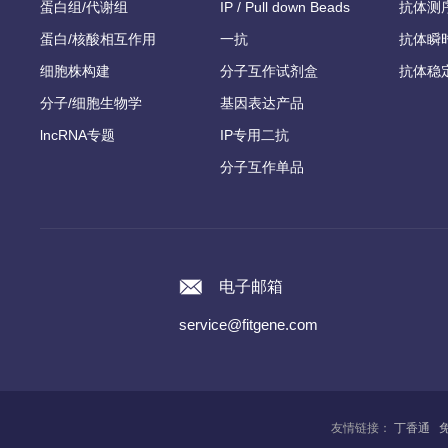
蛋白组/代谢组
IP / Pull down Beads
抗体测
蛋白/核酸相互作用
一抗
抗体瞬
细胞株构建
分子互作试剂盒
抗体稳
分子/细胞生物学
基因表达产品
lncRNA专题
IP专用二抗
分子互作单品
电子邮箱
service@fitgene.com
友情链接：
丁香通