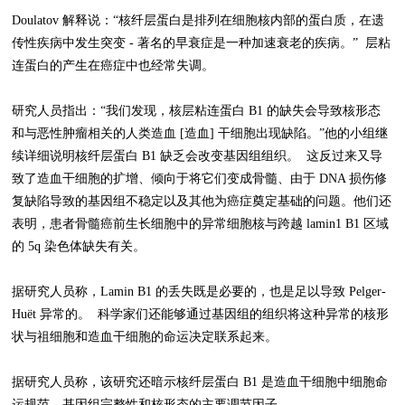
Doulatov 解释说：“核纤层蛋白是排列在细胞核内部的蛋白质，在遗
传性疾病中发生突变 - 著名的早衰症是一种加速衰老的疾病。” 层粘
连蛋白的产生在癌症中也经常失调。
研究人员指出：“我们发现，核层粘连蛋白 B1 的缺失会导致核形态
和与恶性肿瘤相关的人类造血 [造血] 干细胞出现缺陷。”他的小组继
续详细说明核纤层蛋白 B1 缺乏会改变基因组组织。 这反过来又导
致了造血干细胞的扩增、倾向于将它们变成骨髓、由于 DNA 损伤修
复缺陷导致的基因组不稳定以及其他为癌症奠定基础的问题。他们还
表明，患者骨髓癌前生长细胞中的异常细胞核与跨越 lamin1 B1 区域
的 5q 染色体缺失有关。
据研究人员称，Lamin B1 的丢失既是必要的，也是足以导致 Pelger-
Huët 异常的。 科学家们还能够通过基因组的组织将这种异常的核形
状与祖细胞和造血干细胞的命运决定联系起来。
据研究人员称，该研究还暗示核纤层蛋白 B1 是造血干细胞中细胞命
运规范、基因组完整性和核形态的主要调节因子。