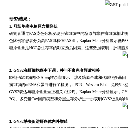
研究结果：
1. 肝细胞癌中糖原含量降低
研究者通过PAS染色分析发现肝癌组织中的糖原与非肿瘤组织相比明显减
色比例将患者分为高PAS组和低PAS组，Kaplan-Meier分析显示
糖原含量是HCC总生存率的独立预后因素。这些数据表明，肝细胞
2. GYS2在肝细胞癌中下调，并与不良患者预后相关
8对肝癌组织的RNA-seq转录谱显示：涉及糖原合成和代谢很多基因下
瘤组织的mRNA和蛋白进行了检测，qPCR、Western Blot、免疫组
GYS2表达与糖原含量呈正相关 (图2F)。Kaplan-Meier分析显
2G)。多变量Cox回归模型和分层生存分析进一步表明GYS2是影响
3. GYS2缺失促进肝癌体内外增殖