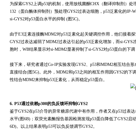
为探索GYS2上调p53的机制，使用放线菌酮CHX（翻译抑制剂）处理
132（蛋白酶体抑制剂）预处理GYS2过表达细胞，p53泛素化的IP-
si-GYS2对p53蛋白水平的抑制 (图5C)。
由于E3泛素连接酶MDM2对p53泛素化起关键调控作用，他们接着探索了
GYS2过表达减弱了MDM2过表达引起的p53泛素化增加，而si-GYS2阻断
胞时，WB结果显示对si-MDM2显著抑制了si-GYS2对p53蛋白的下调 
接下来，研究者通过Co-IP实验发现GYS2、p53和MDM2相互结合形成了
直接结合(图5G)。此外，MDM2和p53之间的相互作用因GYS2的下
性结合MDM2来抑制p53泛素化，从而稳定p53蛋白。
6. P53通过依赖p300的负反馈环抑制GYS2
鉴于GYS2在p53介导的异常糖原代谢中有作用，作者又在p53过表达/
水平(图6B)；双荧光素酶报告基因检测发现p53蛋白降低了GYS2启动子
6D)。以上结果表明p53可以负反馈调节GYS2。