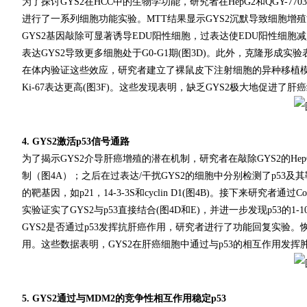
为了探讨GYS2在HCC中的生物学功能，研究者在HepG2和QGY-7703细胞
进行了一系列细胞功能实验。MTT结果显示GYS2沉默导致细胞增殖
GYS2基因敲除可显著诱导EDU阳性细胞，过表达使EDU阳性细胞减少
表达GYS2导致更多细胞处于G0-G1期(图3D)。此外，克隆形成实
在体内验证这些效应，研究者建立了裸鼠皮下注射细胞的异种移植模
Ki-67表达更高(图3F)。这些发现表明，缺乏GYS2极大地促进了肝
4. GYS2激活p53信号通路
为了揭示GYS2介导肝癌增殖的潜在机制，研究者在敲除GYS2的HepG2
制（图4A）；之后在过表达/干扰GYS2的细胞中分别检测了p53及其
的靶基因，如p21，14-3-3S和cyclin D1(图4B)。接下来研究者通过
实验证实了GYS2与p53直接结合(图4D和E)，并进一步发现p53的1-1
GYS2是否通过p53发挥抗肝癌作用，研究者进行了功能回复实验。恢复p
用。这些数据表明，GYS2在肝癌细胞中通过与p53的相互作用发挥
5. GYS2通过与MDM2的竞争性相互作用稳定p53