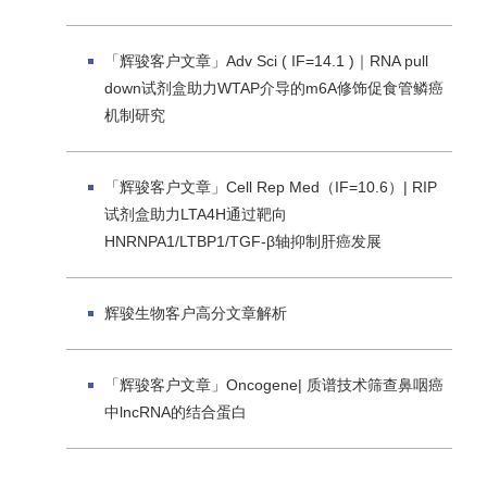
「辉骏客户文章」Adv Sci ( IF=14.1 )｜RNA pull
down试剂盒助力WTAP介导的m6A修饰促食管鳞癌
机制研究
「辉骏客户文章」Cell Rep Med（IF=10.6）| RIP
试剂盒助力LTA4H通过靶向
HNRNPA1/LTBP1/TGF-β轴抑制肝癌发展
辉骏生物客户高分文章解析
「辉骏客户文章」Oncogene| 质谱技术筛查鼻咽癌
中lncRNA的结合蛋白