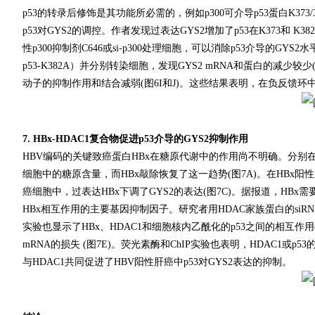
p53的转录后修饰是其功能所必需的，例如p300可介导p53蛋白K37
p53对GYS2的调控。作者发现过表达GYS2增加了p53在K373和 K
性p300抑制剂C646或si-p300处理细胞，可以消除p53介导的GYS2水
p53-K382A）并分别转染细胞，发现GYS2 mRNA和蛋白的减少较少(图
动子的抑制作用和结合减弱(图6I和J)。这些结果表明，在负反馈环中，
7. HBx-HDAC1复合物促进p53介导的GYS2抑制作用
HBV编码的关键致癌蛋白HBx在糖原代谢中的作用尚不明确。分别在
细胞中的糖原含量，而HBx敲除恢复了这一趋势(图7A)。在HBx阳性
癌细胞中，过表达HBx下调了GYS2的表达(图7C)。据报道，HB
HBx相互作用的主要基因抑制因子。研究者用HDAC家族蛋白的siRNA
实验也显示了HBx、HDAC1和细胞核内乙酰化的p53之间的相互作用(
mRNA的损失 (图7E)。荧光素酶和ChIP实验也表明，HDAC1或p5
与HDAC1共同促进了HBV阳性肝癌中p53对GYS2表达的抑制。