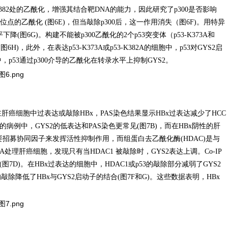
3/382处的乙酰化，增强其结合靶DNA的能力，因此研究了p300是否影响
382位点的乙酰化 (图6E)，但当敲除p300后，这一作用消失（图6F)。用特异
平下降(图6G)。构建不能被p300乙酰化的2个p53突变体（p53-K373A和
6H)，此外，在表达p53-K373A或p53-K382A的细胞中，p53对GYS2启
p53通过p300介导的乙酰化在转录水平上抑制GYS2。
肝癌细胞中过表达或敲除HBx，PAS染色结果显示HBx过表达减少了HCC
的病例中，GYS2的低表达和PAS染色更常见(图7B)，而在HBx阴性的肝
x需要招募协同因子来发挥活性抑制作用，而组蛋白去乙酰化酶(HDAC)是与
处理肝癌细胞，发现只有当HDAC1 被敲除时，GYS2表达上调。Co-IP
图7D)。在HBx过表达的细胞中，HDAC1或p53的敲除部分减弱了GYS2
3的敲除降低了HBx与GYS2启动子的结合(图7F和G)。这些数据表明，HBx