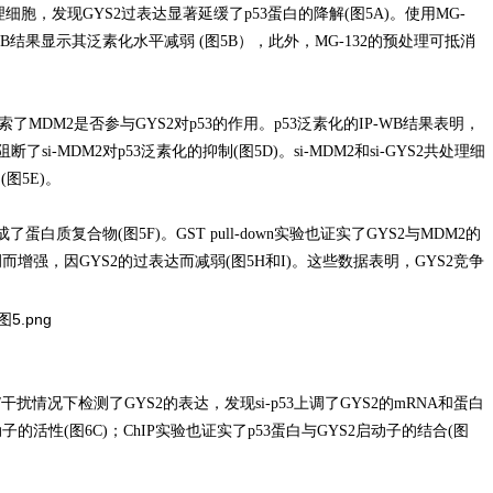
细胞，发现GYS2过表达显著延缓了p53蛋白的降解(图5A)。使用MG-
WB结果显示其泛素化水平减弱 (图5B），此外，MG-132的预处理可抵消
MDM2是否参与GYS2对p53的作用。p53泛素化的IP-WB结果表明，
了si-MDM2对p53泛素化的抑制(图5D)。si-MDM2和si-GYS2共处理细
(图5E)。
蛋白质复合物(图5F)。GST pull-down实验也证实了GYS2与MDM2的
调而增强，因GYS2的过表达而减弱(图5H和I)。这些数据表明，GYS2竞争
干扰情况下检测了GYS2的表达，发现si-p53上调了GYS2的mRNA和蛋白
的活性(图6C)；ChIP实验也证实了p53蛋白与GYS2启动子的结合(图