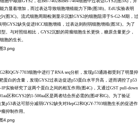
中敲除GYS2，在Bel-7402和Bel-7404细胞中过表达GYS2(图3A)，并
能力显着增加，而过表达导致细胞增殖能力下降(图3B)。EdU实验表明
(图3C)。流式细胞周期检测显示沉默GYS2的细胞阻滞于S-G2-M期，过
验表明GYS2缺失促进HCC细胞增殖，过表达则削弱细胞增殖(图3E)。为了
型。与对照组相比，GYS2沉默的荷瘤细胞生长更快，糖原含量更少，
癌细胞的生长。
和QGY-7703细胞中进行了RNA seq分析，发现p53通路都受到了明显抑
靶蛋白的含量，发现GYS2过表达促进p53蛋白水平升高，进而调控了p53
Co-IP实验研究了这两个蛋白之间的相互作用(图4C)，又通过GST pull-down
01aa区和GYS2的1-500aa区是两者结合所必需的(图4F和G)。为了验证
53表达可部分减弱GYS2缺失对HepG2和QGY-7703细胞生长的促进作
肿瘤抑制作用。