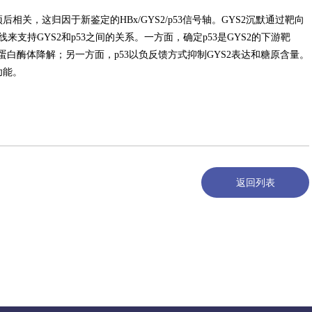
关，这归因于新鉴定的HBx/GYS2/p53信号轴。GYS2沉默通过靶向
来支持GYS2和p53之间的关系。一方面，确定p53是GYS2的下游靶
免于蛋白酶体降解；另一方面，p53以负反馈方式抑制GYS2表达和糖原含量。
功能。
返回列表