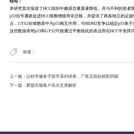
结论：
本研究首次报道了HCC组织中糖原含量显著降低，并与不利的患者预后相
p53信号通路促进HCC细胞增殖而非迁移，并提供了两条独立的证据线
点，GYS2在细胞质中与p53相互作用，与MDM2竞争以稳定p53
这些数据表明p53和GYS2可能通过平衡彼此的表达而在HCC中发挥
标签：
上一篇：
让科学服务于医学系列讲座，广医五院站精彩回顾
下一篇：
辉骏生物客户高分文章解析