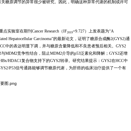
有关糖原调节的异常很少被研究。因此，明确这种异常代谢的机制或许可
在期刊Cancer Research（IF
=9.727）上发表题为“A
2019
n HBV-Related Hepatocellular Carcinoma”的最新论文，证明了糖原合成酶2(GYS2)通
HCC中的表达明显下调，并与糖原含量降低和不良患者预后相关。GYS2
与MDM2竞争性结合，阻止MDM2介导的p53泛素化和降解；GYS2还增
HBx/HDAC1复合物支持下的GYS2转录。研究结果提示：GYS2在HCC中
YS2/P53信号通路能够调节糖原代谢，为肝癌的临床治疗提供了一个有