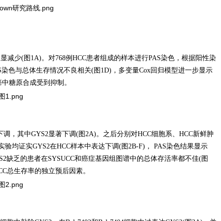
少(图1A)。对768例HCC患者组成的样本进行PAS染色，根据阳性染
低PAS染色与总体生存情况不良相关(图1D)，多变量Cox回归模型进一步显示
癌中糖原合成受到抑制。
调，其中GYS2显著下调(图2A)。之后分别对HCC细胞系、HCC新鲜肿
化实验均证实GYS2在HCC样本中表达下调(图2B-F)， PAS染色结果显示
示，GYS2缺乏的患者在SYSUCC和癌症基因组图谱中的总体存活率都不佳(图
HCC总生存率的独立预后因素。