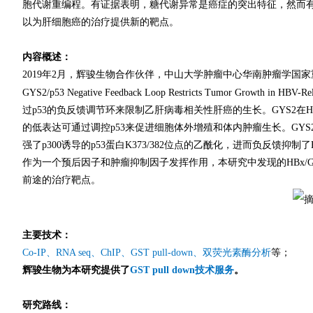
胞代谢重编程。有证据表明，糖代谢异常是癌症的突出特征，然而
以为肝细胞癌的治疗提供新的靶点。
内容概述：
2019年2月，辉骏生物合作伙伴，中山大学肿瘤中心华南肿瘤学国家重点实验室
GYS2/p53 Negative Feedback Loop Restricts Tumor Growth i
过p53的负反馈调节环来限制乙肝病毒相关性肝癌的生长。GYS2在
的低表达可通过调控p53来促进细胞体外增殖和体内肿瘤生长。GYS2
强了p300诱导的p53蛋白K373/382位点的乙酰化，进而负反馈抑制了
作为一个预后因子和肿瘤抑制因子发挥作用，本研究中发现的HBx/G
前途的治疗靶点。
主要技术：
Co-IP
、RNA seq、
ChIP
、
GST pull-down
、
双荧光素酶分析
等；
辉骏生物为本研究提供了
GST pull down技术服务
。
研究路线：