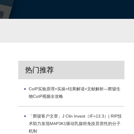
热门推荐
CoIP实验原理+实操+结果解读+文献解析—辉骏生
物CoIP视频全攻略
「辉骏客户文章」J Clin Invest（IF=13.3）| RIP技
术助力发现MAP3K1驱动乳腺癌免疫异质性的分子
机制