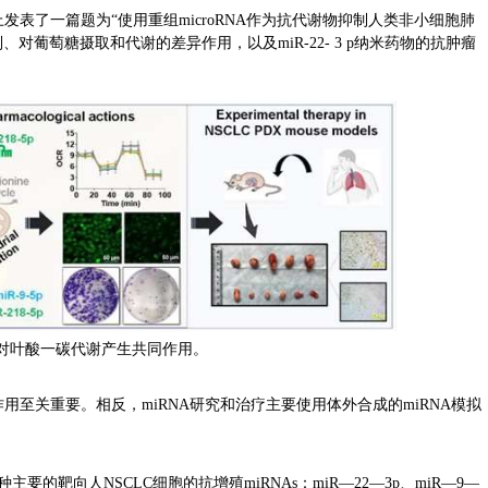
a B.杂志上发表了一篇题为“使用重组microRNA作为抗代谢物抑制人类非小细胞肺
对葡萄糖摄取和代谢的差异作用，以及miR-22- 3 p纳米药物的抗肿瘤
As对叶酸一碳代谢产生共同作用。
药理作用至关重要。相反，miRNA研究和治疗主要使用体外合成的miRNA模拟
的靶向人NSCLC细胞的抗增殖miRNAs：miR—22—3p、miR—9—