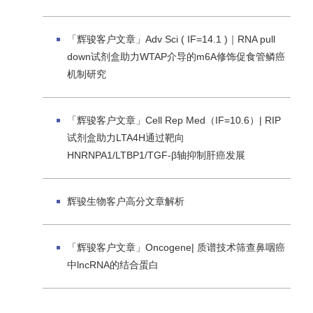
「辉骏客户文章」Adv Sci ( IF=14.1 )｜RNA pull
down试剂盒助力WTAP介导的m6A修饰促食管鳞癌
机制研究
「辉骏客户文章」Cell Rep Med（IF=10.6）| RIP
试剂盒助力LTA4H通过靶向
HNRNPA1/LTBP1/TGF-β轴抑制肝癌发展
辉骏生物客户高分文章解析
「辉骏客户文章」Oncogene| 质谱技术筛查鼻咽癌
中lncRNA的结合蛋白