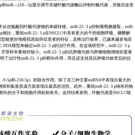
R—95p和miR—218—5p显示调节关键叶酸代谢酶以抑制叶酸代谢，并随后改变
丝氨酸到叶酸代谢物的单碳转移。miR-22- 3 p抑制葡萄糖摄取，miR-
218-5p相比，重组miR-22- 3 p在NSCLC中具有更大的干扰细胞呼吸、糖酵解
模型能更好地模拟原始癌症患者的特征，反映治疗效果，已越来越多地应
型来确定miR-22- 3 p的治疗作用。在这项研究中，miR-22- 3 p
尽管样本量相对较小。miR-22- 3 p的抗肿瘤功效与肿瘤细胞增殖的显著
明了治疗性miR-22- 3 p的靶向作用，而且还支持其抗肿瘤功效背后的抗
、-9-5p和-218-5p）的联合作用。除了在三种主要miRNA中表现出最大的
、增殖和集落形成方面表现出最高的活性。此外，重组miR-22- 3 p纳米药物
与靶向的分子和细胞作用机制有关。这些结果表明，叶酸代谢是NSCLC细