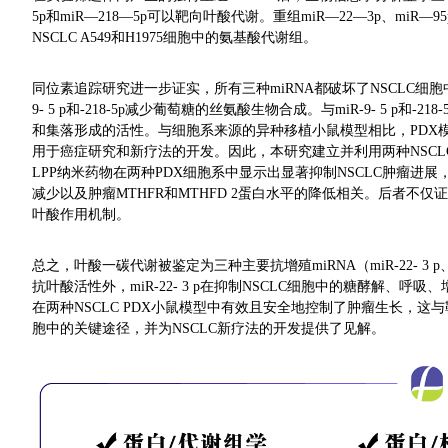
5p和miR—218—5p可以靶向叶酸代谢。重组miR—22—3p、mi
NSCLC A549和H1975细胞中的氨基酸代谢组。
同位素追踪研究进一步证实，所有三种miRNA都破坏了NSCLC细胞中从
9- 5 p和-218-5p减少葡萄糖的丝氨酸生物合成。与miR-9- 5 p和-
和集落形成的活性。与细胞系来源的异种移植小鼠模型相比，PDX
用于癌症研究和新疗法的开发。因此，本研究建立并利用两种NSCLC PDX模
LPP纳米药物在两种PDX细胞系中显示出显著抑制NSCLC肿瘤进展，
减少以及肿瘤MTHFR和MTHFD 2蛋白水平的降低相关。后者不仅证
叶酸作用机制。
总之，叶酸一碳代谢被鉴定为三种主要抗增殖miRNA（miR-22- 3 p
抗叶酸活性外，miR-22- 3 p在抑制NSCLC细胞中的糖酵解、呼吸
在两种NSCLC PDX小鼠模型中有效且安全地控制了肿瘤生长，这
胞中的关键途径，并为NSCLC新疗法的开发提供了见解。