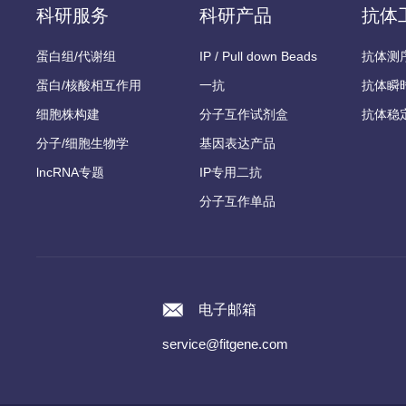
科研服务
科研产品
抗体
蛋白组/代谢组
IP / Pull down Beads
抗体测
蛋白/核酸相互作用
一抗
抗体瞬
细胞株构建
分子互作试剂盒
抗体稳
分子/细胞生物学
基因表达产品
lncRNA专题
IP专用二抗
分子互作单品
电子邮箱
service@fitgene.com