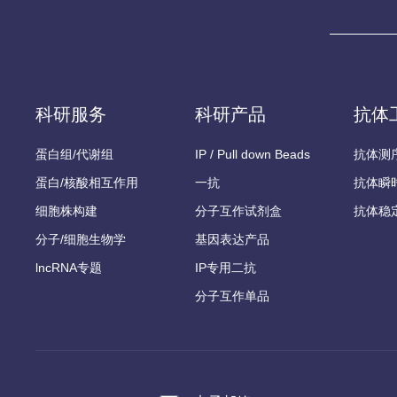
科研服务
科研产品
抗体
蛋白组/代谢组
IP / Pull down Beads
抗体测
蛋白/核酸相互作用
一抗
抗体瞬
细胞株构建
分子互作试剂盒
抗体稳
分子/细胞生物学
基因表达产品
lncRNA专题
IP专用二抗
分子互作单品