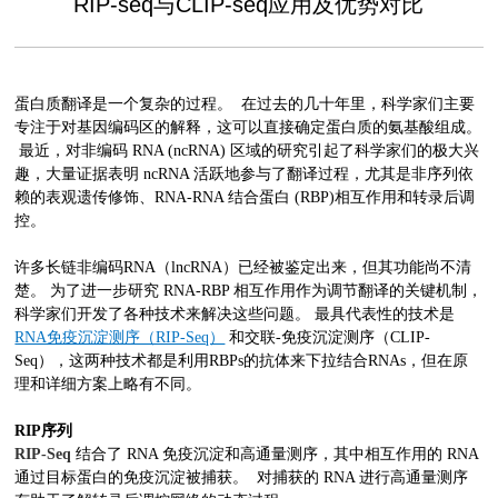
RIP-seq与CLIP-seq应用及优势对比
蛋白质翻译是一个复杂的过程。 在过去的几十年里，科学家们主要
专注于对基因编码区的解释，这可以直接确定蛋白质的氨基酸组成。
最近，对非编码 RNA (ncRNA) 区域的研究引起了科学家们的极大兴
趣，大量证据表明 ncRNA 活跃地参与了翻译过程，尤其是非序列依
赖的表观遗传修饰、RNA-RNA 结合蛋白 (RBP)相互作用和转录后调
控。
许多长链非编码RNA（lncRNA）已经被鉴定出来，但其功能尚不清
楚。 为了进一步研究 RNA-RBP 相互作用作为调节翻译的关键机制，
科学家们开发了各种技术来解决这些问题。 最具代表性的技术是
RNA免疫沉淀测序（RIP-Seq）
和交联-免疫沉淀测序（CLIP-
Seq），这两种技术都是利用RBPs的抗体来下拉结合RNAs，但在原
理和详细方案上略有不同。
RIP序列
RIP-Seq
结合了 RNA 免疫沉淀和高通量测序，其中相互作用的 RNA
通过目标蛋白的免疫沉淀被捕获。 对捕获的 RNA 进行高通量测序