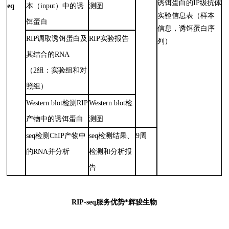
诱饵蛋白的IP级抗体
eq
本（input）中的诱
测图
实验信息表（样本
饵蛋白
信息，诱饵蛋白序
RIP调取诱饵蛋白及
RIP实验报告
列）
其结合的RNA
（2组：实验组和对
照组）
Western blot检测RIP
Western blot检
产物中的诱饵蛋白
测图
seq检测ChIP产物中
seq检测结果、
9周
的RNA并分析
检测和分析报
告
RIP-seq服务优势*辉骏生物