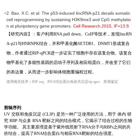
2. Bao. X.C. et al: The p53-induced lincRNA-p21 derails somatic
cell reprogramming by sustaining H3K9me3 and CpG methylatio
n at pluripotency gene promoters.
Cell Research.
2015,
IF=13.9
.
【研究内容】：客户利用RNA pull down、CoIP等技术，发现lincRN
A-p21与HNRNPK结合，并和甲基化酶SETDB1、DNMT1形成复合
物，作者通过RIP-qPCR进一步证实了细胞中存在该复合物。该复合
物甲基化了多能性基因的启动子序列及相应组蛋白，并改变了它们
的表达量，从而进一步影响体细胞重编程过程。
使用相关技术
：
RIP
s
eq
、RNA结合蛋白
免
疫共沉淀rip qpcr、质谱鉴定
剪辑序列
UV 交联和免疫沉淀 (CLIP) 是另一种广泛使用的方法，用于 体内 研
究 RBP 与众多 RNA 靶标之间的结合模式，它揭示了结合过程的生物
学功能。 其主要原理是基于紫外线照射下RNA分子与RBPs之间的共
价结合，提高了RNA结合蛋白与相应RNA靶标的结合强度。