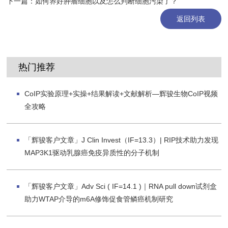
下一篇：
如何养好肿瘤细胞以及怎么判断细胞污染了？
返回列表
热门推荐
CoIP实验原理+实操+结果解读+文献解析—辉骏生物CoIP视频
全攻略
「辉骏客户文章」J Clin Invest（IF=13.3）| RIP技术助力发现
MAP3K1驱动乳腺癌免疫异质性的分子机制
「辉骏客户文章」Adv Sci ( IF=14.1 )｜RNA pull down试剂盒
助力WTAP介导的m6A修饰促食管鳞癌机制研究