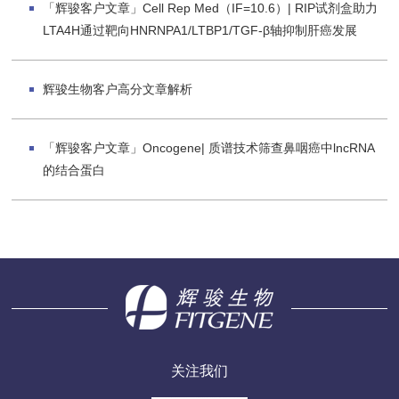
「辉骏客户文章」Cell Rep Med（IF=10.6）| RIP试剂盒助力
LTA4H通过靶向HNRNPA1/LTBP1/TGF-β轴抑制肝癌发展
辉骏生物客户高分文章解析
「辉骏客户文章」Oncogene| 质谱技术筛查鼻咽癌中lncRNA
的结合蛋白
关注我们