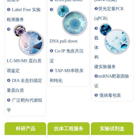
❷
荧光定量PCR
❷
Label Free 实验
❸
(qPCR)
检测服务
❸
❸
载
DNA pull down
体
❹
Co-IP 免疫共沉
构
LC-MS/MS 蛋白质
淀
建实验服务
谱鉴定
❺
TAP-MS串联亲
❹
miRNA靶基因验
❹
DIA 全息扫描定
和纯化
证
量蛋白质
❺
慢病毒包装
❺
广泛靶向代谢组
学
科研产品
抗体工程服务
实验试剂盒