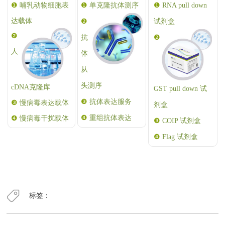
❶
哺乳动物细胞表
❶
❶
单克隆抗体测序
RNA pull down
达载体
❷
试剂盒
❷
抗
❷
人
体
从
头测序
cDNA克隆库
GST pull down 试
❸
抗体表达服务
❸
慢病毒表达载体
剂盒
❹
重组抗体表达
❹
慢病毒干扰载体
❸
COIP 试剂盒
❹
Flag 试剂盒
标签：