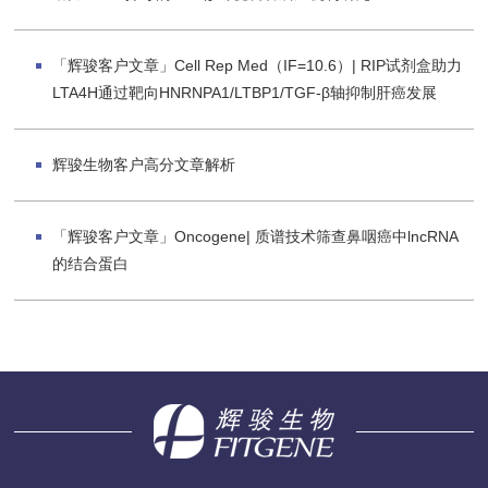
「辉骏客户文章」Cell Rep Med（IF=10.6）| RIP试剂盒助力
LTA4H通过靶向HNRNPA1/LTBP1/TGF-β轴抑制肝癌发展
辉骏生物客户高分文章解析
「辉骏客户文章」Oncogene| 质谱技术筛查鼻咽癌中lncRNA
的结合蛋白