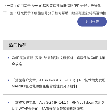
上一篇：
使用基于 AAV 的基因策略预防肝脂肪变性进展为纤维化
下一篇：
研究揭示了细胞信号分子如何帮助口腔癌细胞获得高运动性
返回列表
热门推荐
CoIP实验原理+实操+结果解读+文献解析—辉骏生物CoIP视频
全攻略
「辉骏客户文章」J Clin Invest（IF=13.3）| RIP技术助力发现
MAP3K1驱动乳腺癌免疫异质性的分子机制
「辉骏客户文章」Adv Sci ( IF=14.1 )｜RNA pull down试剂盒
助力WTAP介导的m6A修饰促食管鳞癌机制研究