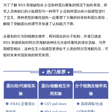
为了了解 RNA 剪接缺陷在 β-淀粉样蛋白聚集的情况下如何表现，研
究人员将他们的小鼠模型与一种用于 β-淀粉样蛋白的小鼠模型进行
了交叉。两种类型的毒性损伤一起重塑了大脑的转录组和蛋白质组，
解除了突触蛋白的调节并加速了认知能力下降。
从最初的行为到细胞生物学，再到现在的分子机制，作者已描述
RNA 剪接机制对阿尔茨海默病神经元兴奋性毒性的潜在贡献。与早
期模型相比，这种交叉小鼠模型更类似于人类的阿尔茨海默氏症，可
能对未来对该疾病的研究有用。
热门推荐
●
●
蛋白组/代谢组实
蛋白/核酸相互作
分子细胞生物学实
验
用实验
验
❶
i
❶
❶
基因调取/合成
TRAQ 定量
蛋白
GST pull down
(cDNA克隆)
质组学
❷
RNA pull down