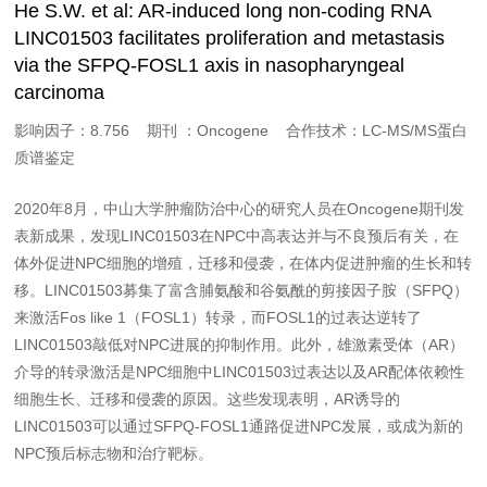
He S.W. et al: AR-induced long non-coding RNA
LINC01503 facilitates proliferation and metastasis
via the SFPQ-FOSL1 axis in nasopharyngeal
carcinoma
影响因子：8.756 期刊 ：Oncogene 合作技术：LC-MS/MS蛋白
质谱鉴定
2020年8月，中山大学肿瘤防治中心的研究人员在Oncogene期刊发
表新成果，发现LINC01503在NPC中高表达并与不良预后有关，在
体外促进NPC细胞的增殖，迁移和侵袭，在体内促进肿瘤的生长和转
移。LINC01503募集了富含脯氨酸和谷氨酰的剪接因子胺（SFPQ）
来激活Fos like 1（FOSL1）转录，而FOSL1的过表达逆转了
LINC01503敲低对NPC进展的抑制作用。此外，雄激素受体（AR）
介导的转录激活是NPC细胞中LINC01503过表达以及AR配体依赖性
细胞生长、迁移和侵袭的原因。这些发现表明，AR诱导的
LINC01503可以通过SFPQ-FOSL1通路促进NPC发展，或成为新的
NPC预后标志物和治疗靶标。