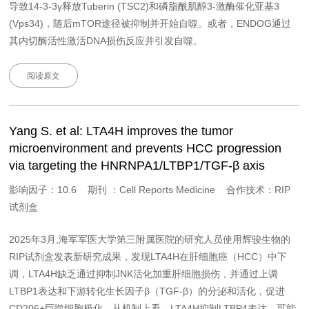
导致14-3-3γ释放Tuberin (TSC2)和磷脂酰肌醇3-激酶催化亚基3
(Vps34)，随后mTOR途径被抑制并开始自噬。或者，ENDOG通过
其内切酶活性激活DNA损伤反应并引发自噬。
阅读原文
Yang S. et al: LTA4H improves the tumor
microenvironment and prevents HCC progression
via targeting the HNRNPA1/LTBP1/TGF-β axis
影响因子：10.6 期刊 ：Cell Reports Medicine 合作技术：RIP
试剂盒
2025年3月,海军军医大学第三附属医院的研究人员使用辉骏生物的
RIP试剂盒发表新研究成果，发现LTA4H在肝细胞癌（HCC）中下
调，LTA4H缺乏通过抑制JNK活化加重肝细胞损伤，并通过上调
LTBP1表达和下游转化生长因子β（TGF-β）的分泌和活化，促进
CD206+巨噬细胞极化。从机制上看，LTA4H抑制LTBP4表达，可能