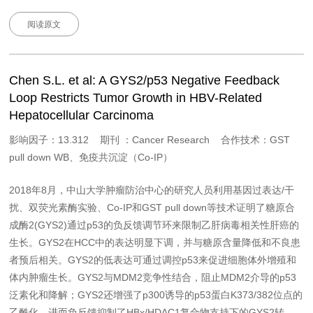
阅读原文
Chen S.L. et al: A GYS2/p53 Negative Feedback
Loop Restricts Tumor Growth in HBV-Related
Hepatocellular Carcinoma
影响因子：13.312 期刊 ：Cancer Research 合作技术：GST
pull down WB、免疫共沉淀（Co-IP）
2018年8月，中山大学肿瘤防治中心的研究人员利用基因过表达/干
扰、双荧光素酶实验、Co-IP和GST pull down等技术证明了糖原合
成酶2(GYS2)通过p53的负反馈调节环来限制乙肝病毒相关性肝癌的
生长。GYS2在HCC中的表达明显下调，并与糖原含量降低和不良患
者预后相关。GYS2的低表达可通过调控p53来促进细胞体外增殖和
体内肿瘤生长。GYS2与MDM2竞争性结合，阻止MDM2介导的p53
泛素化和降解；GYS2还增强了p300诱导的p53蛋白K373/382位点的
乙酰化，进而负反馈抑制了HBx/HDAC1复合物支持下的GYS2转