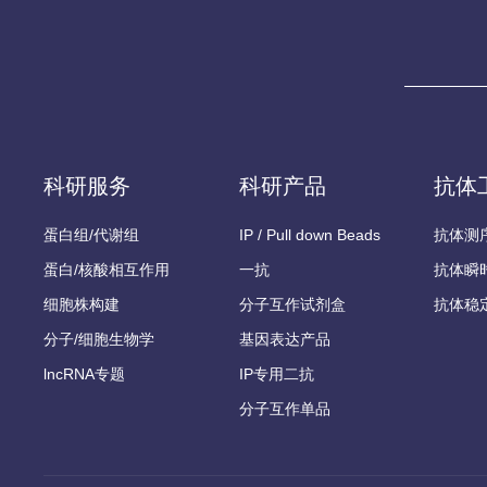
科研服务
科研产品
抗体
蛋白组/代谢组
IP / Pull down Beads
抗体测
蛋白/核酸相互作用
一抗
抗体瞬
细胞株构建
分子互作试剂盒
抗体稳
分子/细胞生物学
基因表达产品
lncRNA专题
IP专用二抗
分子互作单品