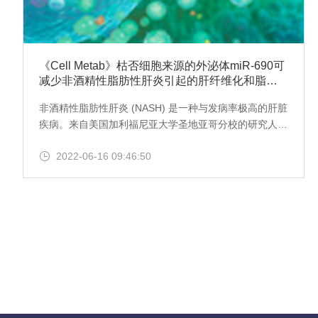
《Cell Metab》枯否细胞来源的外泌体miR-690可
减少非酒精性脂肪性肝炎引起的肝纤维化和脂肪
变性
非酒精性脂肪性肝炎 (NASH) 是一种与发病率极高的肝脏
疾病。来自美国加利福尼亚大学圣地亚哥分校的研究人员
发现，枯否细胞 (KCs) 产生内源性miR-690，并通过外泌
2022-06-16 09:46:50
体分泌将其运送到其他肝细胞，而miR-690 直接抑制肝
星形细胞（HSC）中的纤维化和炎症，该研究显示miR-
690可能具有NASH治疗剂的可能性。该研究发表在代谢
顶级期刊Cell metabolism杂志上。