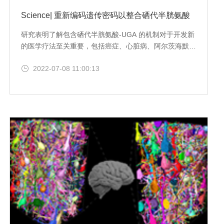
Science| 重新编码遗传密码以整合硒代半胱氨酸
研究表明了解包含硒代半胱氨酸-UGA 的机制对于开发新
的医学疗法至关重要，包括癌症、心脏病、阿尔茨海默氏
症、男性不育症和糖尿病在内的疾病都与硒蛋白有关。在
2022-07-08 11:00:13
硒代半胱氨酸掺入的过程中，硒蛋白 mRNA 中的非编码
硒代半胱氨酸插入序列 (SECIS)、SECIS 结合蛋白 2
(SBP2) 和 40S 核糖体亚基之间形成了一种 RNA 蛋白复
合物，从而使硒代半胱氨酸成为可能。