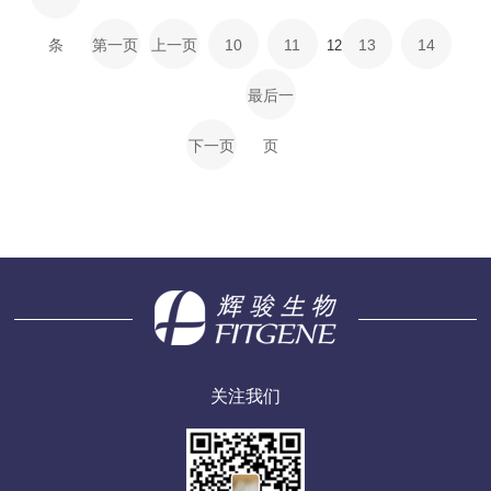
条
第一页
上一页
10
11
13
14
12
最后一
下一页
页
关注我们