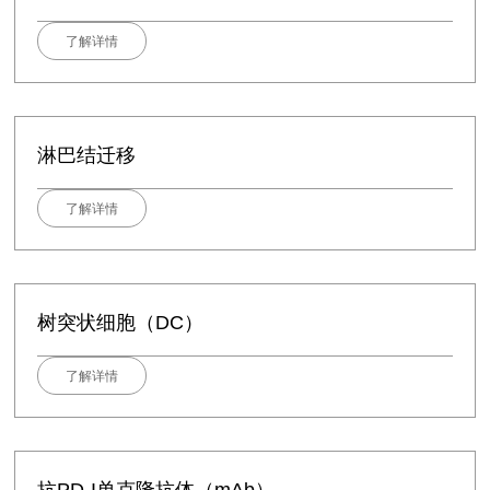
了解详情
淋巴结迁移
了解详情
树突状细胞（DC）
了解详情