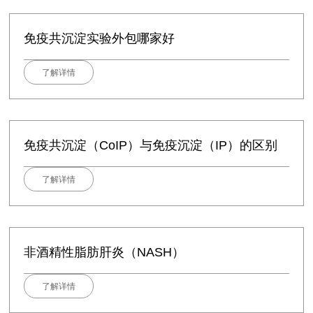
免疫共沉淀实验外包哪家好
了解详情
免疫共沉淀（CoIP）与免疫沉淀（IP）的区别
了解详情
非酒精性脂肪肝炎（NASH）
了解详情