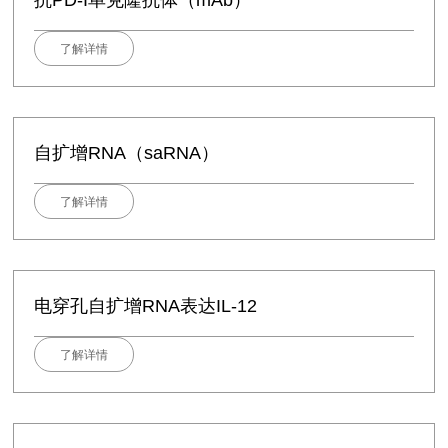
抗PD-I单克隆抗体（mAb）
了解详情
自扩增RNA（saRNA）
了解详情
电穿孔自扩增RNA表达IL-12
了解详情