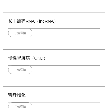
长非编码RNA（lncRNA）
了解详情
慢性肾脏病（CKD）
了解详情
肾纤维化
了解详情